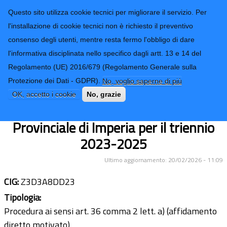
CONTATTI-URP
Provincia di
Questo sito utilizza cookie tecnici per migliorare il servizio. Per
Imperia
TRASPARENZA
l'installazione di cookie tecnici non è richiesto il preventivo
consenso degli utenti, mentre resta fermo l'obbligo di dare
Form di ricerca
l'informativa disciplinata nello specifico dagli artt. 13 e 14 del
Regolamento (UE) 2016/679 (Regolamento Generale sulla
Affidamento del servizio di lavaggi
Protezione dei Dati - GDPR).
No, voglio saperne di più
interni ed esterni degli automezzi in
OK, accetto i cookie
No, grazie
uso presso l'Amministrazione
Provinciale di Imperia per il triennio
2023-2025
Ultimo aggiornamento: 20/02/2026 - 11:09
CIG:
Z3D3A8DD23
Tipologia:
Procedura ai sensi art. 36 comma 2 lett. a) (affidamento
diretto motivato)