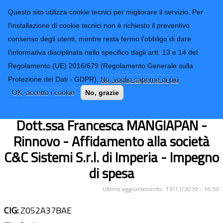
CONTATTI-URP
Provincia di
Questo sito utilizza cookie tecnici per migliorare il servizio. Per
Imperia
TRASPARENZA
l'installazione di cookie tecnici non è richiesto il preventivo
consenso degli utenti, mentre resta fermo l'obbligo di dare
Form di ricerca
l'informativa disciplinata nello specifico dagli artt. 13 e 14 del
Regolamento (UE) 2016/679 (Regolamento Generale sulla
Firma digitale della Dirigente del
Protezione dei Dati - GDPR).
No, voglio saperne di più
Settore 3 - Servizi Generali Sistemi
OK, accetto i cookie
No, grazie
Informativi della Provincia di Imperia,
Dott.ssa Francesca MANGIAPAN -
Rinnovo - Affidamento alla società
C&C Sistemi S.r.l. di Imperia - Impegno
di spesa
Ultimo aggiornamento: 13/11/2019 - 16:59
CIG:
Z052A37BAE