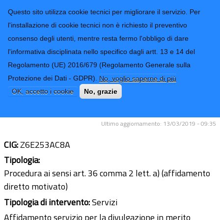
CONTATTI-URP
Provincia di
Questo sito utilizza cookie tecnici per migliorare il servizio. Per
Imperia
TRASPARENZA
l'installazione di cookie tecnici non è richiesto il preventivo
consenso degli utenti, mentre resta fermo l'obbligo di dare
Form di ricerca
l'informativa disciplinata nello specifico dagli artt. 13 e 14 del
Regolamento (UE) 2016/679 (Regolamento Generale sulla
Servizio di divulgazione in merito
Protezione dei Dati - GDPR).
No, voglio saperne di più
all'esito del lavoro effettuato presso il
OK, accetto i cookie
No, grazie
Teatro Romano di Ventimiglia
Ultimo aggiornamento: 13/03/2019 - 09:35
CIG:
Z6E253AC8A
Tipologia:
Procedura ai sensi art. 36 comma 2 lett. a) (affidamento
diretto motivato)
Tipologia di intervento:
Servizi
Affidamento servizio per la divulgazione in merito