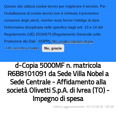
CONTATTI-URP
Provincia di
Questo sito utilizza cookie tecnici per migliorare il servizio. Per
Imperia
TRASPARENZA
l'installazione di cookie tecnici non è richiesto il preventivo
consenso degli utenti, mentre resta fermo l'obbligo di dare
Form di ricerca
l'informativa disciplinata nello specifico dagli artt. 13 e 14 del
Regolamento (UE) 2016/679 (Regolamento Generale sulla
Servizio di spostamento della
Protezione dei Dati - GDPR).
No, voglio saperne di più
fotocopiatrice Convenzione Consip
OK, accetto i cookie
No, grazie
"Multifunzione 28 - Lotto 3" - Olivetti
d-Copia 5000MF n. matricola
R6B8101091 da Sede Villa Nobel a
Sede Centrale - Affidamento alla
società Olivetti S.p.A. di Ivrea (TO) -
Impegno di spesa
Ultimo aggiornamento: 10/12/2018 - 09:58