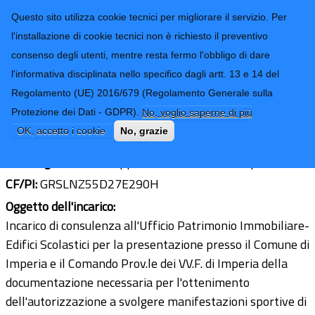
CONTATTI-URP
Provincia di
Questo sito utilizza cookie tecnici per migliorare il servizio. Per
Imperia
TRASPARENZA
l'installazione di cookie tecnici non è richiesto il preventivo
consenso degli utenti, mentre resta fermo l'obbligo di dare
Form di ricerca
l'informativa disciplinata nello specifico dagli artt. 13 e 14 del
Regolamento (UE) 2016/679 (Regolamento Generale sulla
Ing. Lorenzo Grassano
Protezione dei Dati - GDPR).
No, voglio saperne di più
Ultimo aggiornamento: 01/10/2019 - 08:16
OK, accetto i cookie
No, grazie
Sede legale:
Via Giuseppe Berio 22 - 18100 Imperia (IM)
CF/PI:
GRSLNZ55D27E290H
Oggetto dell'incarico:
Incarico di consulenza all'Ufficio Patrimonio Immobiliare-
Edifici Scolastici per la presentazione presso il Comune di
Imperia e il Comando Prov.le dei VV.F. di Imperia della
documentazione necessaria per l'ottenimento
dell'autorizzazione a svolgere manifestazioni sportive di