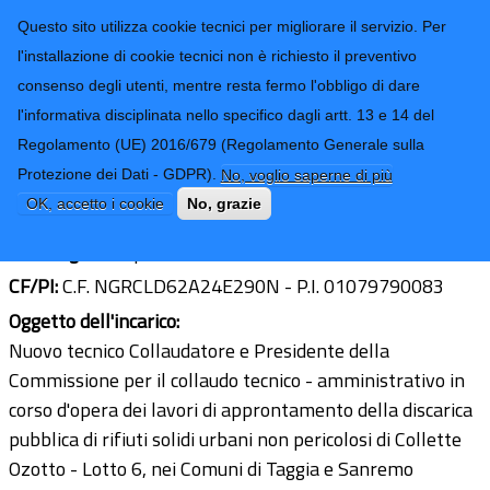
CONTATTI-URP
Provincia di
Questo sito utilizza cookie tecnici per migliorare il servizio. Per
Imperia
TRASPARENZA
l'installazione di cookie tecnici non è richiesto il preventivo
consenso degli utenti, mentre resta fermo l'obbligo di dare
Form di ricerca
l'informativa disciplinata nello specifico dagli artt. 13 e 14 del
Regolamento (UE) 2016/679 (Regolamento Generale sulla
Ing. Claudio Negro
Protezione dei Dati - GDPR).
No, voglio saperne di più
Ultimo aggiornamento: 22/02/2021 - 15:11
OK, accetto i cookie
No, grazie
Sede legale:
Imperia
CF/PI:
C.F. NGRCLD62A24E290N - P.I. 01079790083
Oggetto dell'incarico:
Nuovo tecnico Collaudatore e Presidente della
Commissione per il collaudo tecnico - amministrativo in
corso d'opera dei lavori di approntamento della discarica
pubblica di rifiuti solidi urbani non pericolosi di Collette
Ozotto - Lotto 6, nei Comuni di Taggia e Sanremo