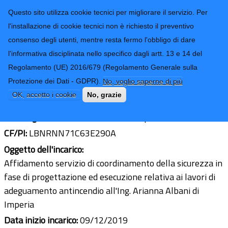
CONTATTI-URP
Provincia di
Questo sito utilizza cookie tecnici per migliorare il servizio. Per
Imperia
TRASPARENZA
l'installazione di cookie tecnici non è richiesto il preventivo
consenso degli utenti, mentre resta fermo l'obbligo di dare
Form di ricerca
l'informativa disciplinata nello specifico dagli artt. 13 e 14 del
Regolamento (UE) 2016/679 (Regolamento Generale sulla
Ing. Arianna Albani
Protezione dei Dati - GDPR).
No, voglio saperne di più
Ultimo aggiornamento: 13/01/2020 - 16:53
OK, accetto i cookie
No, grazie
Sede legale:
Viale Matteotti 16/8 Imperia
CF/PI:
LBNRNN71C63E290A
Oggetto dell'incarico:
Affidamento servizio di coordinamento della sicurezza in
fase di progettazione ed esecuzione relativa ai lavori di
adeguamento antincendio all'Ing. Arianna Albani di
Imperia
Data inizio incarico:
09/12/2019