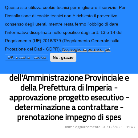
CONTATTI-URP
Provincia di
Questo sito utilizza cookie tecnici per migliorare il servizio. Per
Imperia
TRASPARENZA
l'installazione di cookie tecnici non è richiesto il preventivo
consenso degli utenti, mentre resta fermo l'obbligo di dare
Form di ricerca
l'informativa disciplinata nello specifico dagli artt. 13 e 14 del
Regolamento (UE) 2016/679 (Regolamento Generale sulla
interventi di manutenzione (ordinaria,
Protezione dei Dati - GDPR).
No, voglio saperne di più
straordinaria e restauro) da eseguirsi
OK, accetto i cookie
No, grazie
sull'immobile sede
dell'Amministrazione Provinciale e
della Prefettura di Imperia -
approvazione progetto esecutivo -
determinazione a contrattare -
prenotazione impegno di spes
Ultimo aggiornamento: 20/12/2023 - 15:47