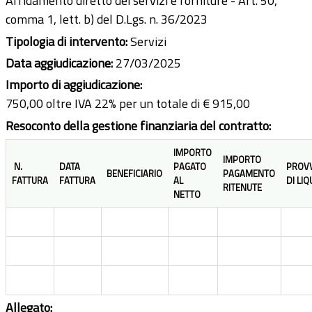
Affidamento diretto dei servizi e forniture - Art. 50,
comma 1, lett. b) del D.Lgs. n. 36/2023
Tipologia di intervento:
Servizi
Data aggiudicazione:
27/03/2025
Importo di aggiudicazione:
750,00 oltre IVA 22% per un totale di € 915,00
Resoconto della gestione finanziaria del contratto:
IMPORTO
IMPORTO
N.
DATA
PAGATO
PROV
BENEFICIARIO
PAGAMENTO
FATTURA
FATTURA
AL
DI LI
RITENUTE
NETTO
Allegato: