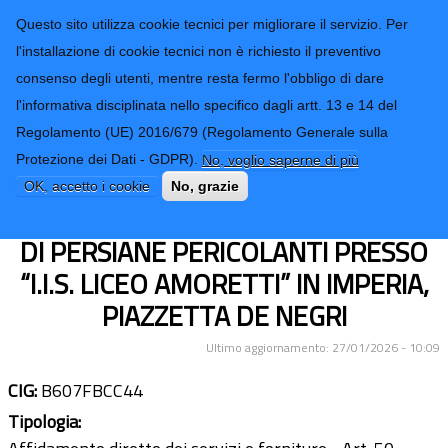
CONTATTI-URP
Provincia di
Questo sito utilizza cookie tecnici per migliorare il servizio. Per
Imperia
TRASPARENZA
l'installazione di cookie tecnici non è richiesto il preventivo
consenso degli utenti, mentre resta fermo l'obbligo di dare
Form di ricerca
l'informativa disciplinata nello specifico dagli artt. 13 e 14 del
Regolamento (UE) 2016/679 (Regolamento Generale sulla
SERVIZIO RIGUARDANTE IL
Protezione dei Dati - GDPR).
No, voglio saperne di più
NOLEGGIO DI PIATTAFORMA AEREA
OK, accetto i cookie
No, grazie
CON OPERATORI PER LA RIMOZIONE
DI PERSIANE PERICOLANTI PRESSO
“I.I.S. LICEO AMORETTI” IN IMPERIA,
PIAZZETTA DE NEGRI
Ultimo aggiornamento: 27/01/2026 - 10:09
CIG:
B607FBCC44
Tipologia: