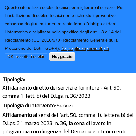
CONTATTI-URP
Provincia di
Questo sito utilizza cookie tecnici per migliorare il servizio. Per
Imperia
TRASPARENZA
l'installazione di cookie tecnici non è richiesto il preventivo
consenso degli utenti, mentre resta fermo l'obbligo di dare
Form di ricerca
l'informativa disciplinata nello specifico dagli artt. 13 e 14 del
Regolamento (UE) 2016/679 (Regolamento Generale sulla
INCONTRO ISTITUZIONALE
Protezione dei Dati - GDPR).
No, voglio saperne di più
Ultimo aggiornamento: 29/12/2025 - 12:59
OK, accetto i cookie
No, grazie
CIG:
B93BB5C772
Tipologia:
Affidamento diretto dei servizi e forniture - Art. 50,
comma 1, lett. b) del D.Lgs. n. 36/2023
Tipologia di intervento:
Servizi
Affidamento
ai sensi dell’art. 50, comma 1), lettera b) del
D.Lgs. 31 marzo 2023, n. 36, la cena di lavoro in
programma con dirigenza del Demanio e ulteriori enti