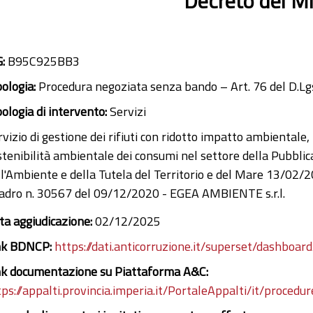
Decreto del Mi
G:
B95C925BB3
pologia:
Procedura negoziata senza bando – Art. 76 del D.Lg
pologia di intervento:
Servizi
vizio di gestione dei rifiuti con ridotto impatto ambientale, in
stenibilità ambientale dei consumi nel settore della Pubbl
ll'Ambiente e della Tutela del Territorio e del Mare 13/02/
adro n. 30567 del 09/12/2020 - EGEA AMBIENTE s.r.l.
ta aggiudicazione:
02/12/2025
nk BDNCP:
https://dati.anticorruzione.it/superset/dashboard
nk documentazione su Piattaforma A&C:
tps://appalti.provincia.imperia.it/PortaleAppalti/it/proced