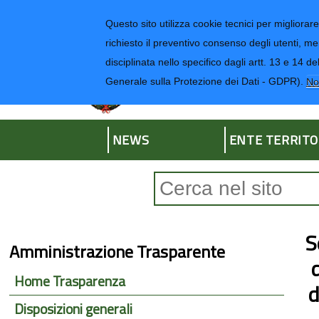
Regione Liguria
Questo sito utilizza cookie tecnici per migliorare 
richiesto il preventivo consenso degli utenti, me
disciplinata nello specifico dagli artt. 13 e 1
Provincia di Impe
Generale sulla Protezione dei Dati - GDPR).
No
NEWS
ENTE TERRITO
Form di ricerca
S
Amministrazione Trasparente
Home Trasparenza
d
Disposizioni generali