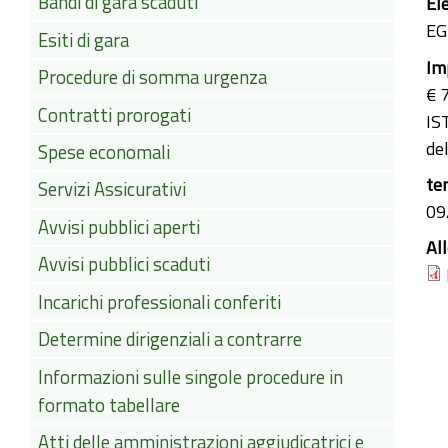
Bandi di gara scaduti
El
EG
Esiti di gara
Im
Procedure di somma urgenza
€ 
Contratti prorogati
IST
de
Spese economali
te
Servizi Assicurativi
09
Avvisi pubblici aperti
Al
Avvisi pubblici scaduti
Incarichi professionali conferiti
Determine dirigenziali a contrarre
Informazioni sulle singole procedure in
formato tabellare
Atti delle amministrazioni aggiudicatrici e