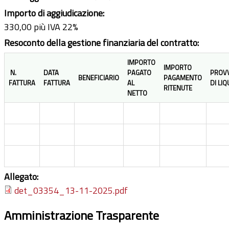
Importo di aggiudicazione:
330,00 più IVA 22%
Resoconto della gestione finanziaria del contratto:
IMPORTO
IMPORTO
N.
DATA
PAGATO
PROV
BENEFICIARIO
PAGAMENTO
FATTURA
FATTURA
AL
DI LI
RITENUTE
NETTO
Allegato:
det_03354_13-11-2025.pdf
Amministrazione Trasparente