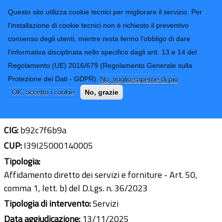
CONTATTI-URP
Provincia di
Questo sito utilizza cookie tecnici per migliorare il servizio. Per
Imperia
TRASPARENZA
l'installazione di cookie tecnici non è richiesto il preventivo
consenso degli utenti, mentre resta fermo l'obbligo di dare
Form di ricerca
l'informativa disciplinata nello specifico dagli artt. 13 e 14 del
Regolamento (UE) 2016/679 (Regolamento Generale sulla
realizzazione manifesti e volantini per
Protezione dei Dati - GDPR).
No, voglio saperne di più
spettacolo "Number 23" 8.12.2025
OK, accetto i cookie
No, grazie
Ultimo aggiornamento: 25/11/2025 - 13:24
CIG:
b92c7f6b9a
CUP:
I39I25000140005
Tipologia:
Affidamento diretto dei servizi e forniture - Art. 50,
comma 1, lett. b) del D.Lgs. n. 36/2023
Tipologia di intervento:
Servizi
Data aggiudicazione:
13/11/2025