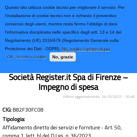
CONTATTI-URP
Provincia di
Questo sito utilizza cookie tecnici per migliorare il servizio. Per
Imperia
TRASPARENZA
l'installazione di cookie tecnici non è richiesto il preventivo
consenso degli utenti, mentre resta fermo l'obbligo di dare
Form di ricerca
l'informativa disciplinata nello specifico dagli artt. 13 e 14 del
Regolamento (UE) 2016/679 (Regolamento Generale sulla
Sistema pubblico di identità digitale
Protezione dei Dati - GDPR).
No, voglio saperne di più
per uso lavorativo per Dott Grosso,
OK, accetto i cookie
No, grazie
Geom Minasso, Ing. Balestra –
Società Register.it Spa di Firenze –
Impegno di spesa
Ultimo aggiornamento: 24/10/2025 - 10:48
CIG:
B82F30FC08
Tipologia:
Affidamento diretto dei servizi e forniture - Art. 50,
comma 1, lett. b) del D.Lgs. n. 36/2023