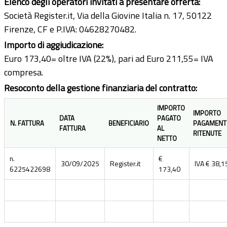
Elenco degli operatori invitati a presentare offerta:
Società Register.it, Via della Giovine Italia n. 17, 50122
Firenze, CF e P.IVA: 04628270482.
Importo di aggiudicazione:
Euro 173,40= oltre IVA (22%), pari ad Euro 211,55= IVA
compresa.
Resoconto della gestione finanziaria del contratto:
IMPORTO
IMPORTO
DATA
PAGATO
N. FATTURA
BENEFICIARIO
PAGAMENT
FATTURA
AL
RITENUTE
NETTO
n.
€
30/09/2025
Register.it
IVA € 38,1
6225422698
173,40