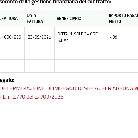
soconto della gestione finanziaria del contratto:
DATA
IMPORTO PAGAT
. FATTURA
BENEFICIARIO
FATTURA
NETTO
DITTA "IL SOLE 24 ORE
410001899
23/09/2025
439
S.P.A."
legato:
DETERMINAZIONE DI IMPEGNO DI SPESA PER ABBONAMENT
PD n. 2770 del 24/09/2025