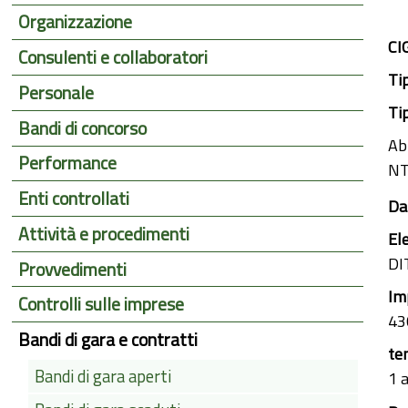
Organizzazione
CI
Consulenti e collaboratori
Ti
Personale
Ti
Bandi di concorso
Abb
Performance
NT
Enti controllati
Da
Attività e procedimenti
El
DI
Provvedimenti
Im
Controlli sulle imprese
43
Bandi di gara e contratti
te
Bandi di gara aperti
1 