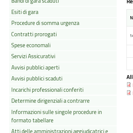
Bandi di gara scaduti
Re
Esiti di gara
N
Procedure di somma urgenza
Contratti prorogati
1
Spese economali
Servizi Assicurativi
Avvisi pubblici aperti
Al
Avvisi pubblici scaduti
Incarichi professionali conferiti
Determine dirigenziali a contrarre
Informazioni sulle singole procedure in
formato tabellare
Atti delle amministrazioni aggiudicatrici e