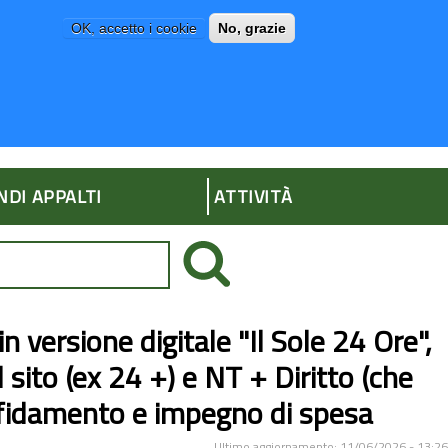
OK, accetto i cookie
No, grazie
P
AMMINISTRAZIONE TRASPARENTE
NDI APPALTI
ATTIVITÀ
 versione digitale "Il Sole 24 Ore",
il sito (ex 24 +) e NT + Diritto (che
Affidamento e impegno di spesa
Ultimo aggiornamento: 11/06/2026 - 13:26