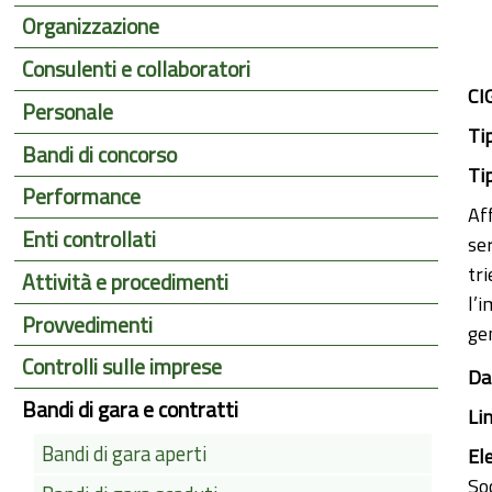
Organizzazione
Consulenti e collaboratori
CI
Personale
Ti
Bandi di concorso
Ti
Performance
Af
Enti controllati
se
tr
Attività e procedimenti
l’
Provvedimenti
ge
Controlli sulle imprese
Da
Bandi di gara e contratti
Li
Bandi di gara aperti
El
So