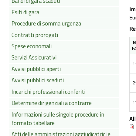
Bandi di gara scaduti
Im
Esiti di gara
Eu
Procedure di somma urgenza
Re
Contratti prorogati
N
Spese economali
F
Servizi Assicurativi
1
Avvisi pubblici aperti
Avvisi pubblici scaduti
2
Incarichi professionali conferiti
1
Determine dirigenziali a contrarre
Informazioni sulle singole procedure in
Al
formato tabellare
Atti delle amministrazioni aggiudicatrici e