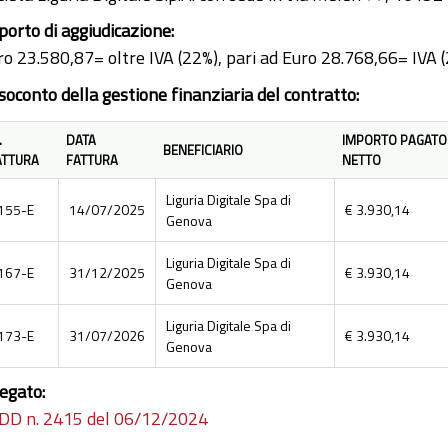
porto di aggiudicazione:
ro 23.580,87= oltre IVA (22%), pari ad Euro 28.768,66= IVA 
soconto della gestione finanziaria del contratto:
.
DATA
IMPORTO PAGATO
BENEFICIARIO
ATTURA
FATTURA
NETTO
Liguria Digitale Spa di
155-E
14/07/2025
€ 3.930,14
Genova
Liguria Digitale Spa di
167-E
31/12/2025
€ 3.930,14
Genova
Liguria Digitale Spa di
173-E
31/07/2026
€ 3.930,14
Genova
legato:
DD n. 2415 del 06/12/2024