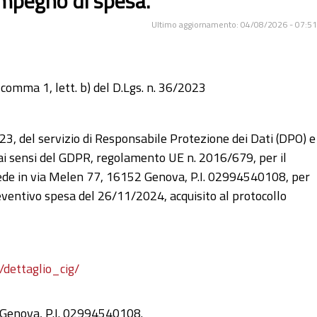
 impegno di spesa.
Ultimo aggiornamento: 04/08/2026 - 07:51
 comma 1, lett. b) del D.Lgs. n. 36/2023
023, del servizio di Responsabile Protezione dei Dati (DPO) e
 ai sensi del GDPR, regolamento UE n. 2016/679, per il
 sede in via Melen 77, 16152 Genova, P.I. 02994540108, per
reventivo spesa del 26/11/2024, acquisito al protocollo
/dettaglio_cig/
2 Genova, P.I. 02994540108.