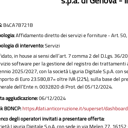
s.p.a. di Genova -
G:
B4CA7B721B
pologia:
Affidamento diretto dei servizi e forniture - Art. 50,
pologia di intervento:
Servizi
fidato, in house ai sensi dell’art. 7 comma 2 del D.Lgs. 36/2
rvizio software per la gestione del registro dei trattamenti
iennio 2025/2027, con la società Liguria Digitale S.p.A. con
importo di Euro 23.580,87= oltre IVA (22%), sulla base del p
nerale dell’Ente n. 0032820 di Prot. del 05/12/2024.
ta aggiudicazione:
06/12/2024
nk BDNCP:
https://dati.anticorruzione.it/superset/dashboard
enco degli operatori invitati a presentare offerta:
cietà Liguria Digitale S.p.A. con sede in via Melen 77, 1615