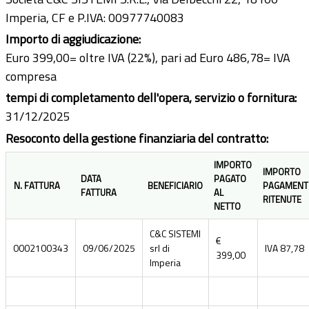
Imperia, CF e P.IVA: 00977740083
Importo di aggiudicazione:
Euro 399,00= oltre IVA (22%), pari ad Euro 486,78= IVA
compresa
tempi di completamento dell'opera, servizio o fornitura:
31/12/2025
Resoconto della gestione finanziaria del contratto:
IMPORTO
IMPORTO
DATA
PAGATO
N. FATTURA
BENEFICIARIO
PAGAMENT
FATTURA
AL
RITENUTE
NETTO
C&C SISTEMI
€
0002100343
09/06/2025
srl di
IVA 87,78
399,00
Imperia