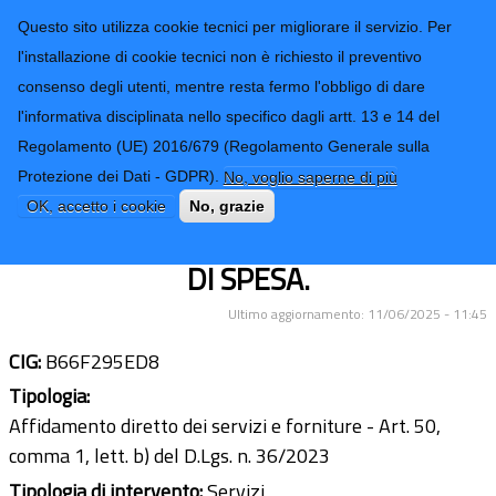
CONTATTI-URP
Provincia di
Questo sito utilizza cookie tecnici per migliorare il servizio. Per
Imperia
TRASPARENZA
l'installazione di cookie tecnici non è richiesto il preventivo
consenso degli utenti, mentre resta fermo l'obbligo di dare
Form di ricerca
l'informativa disciplinata nello specifico dagli artt. 13 e 14 del
Regolamento (UE) 2016/679 (Regolamento Generale sulla
SERVIZIO DI SIGILLO ELETTRONICO
Protezione dei Dati - GDPR).
No, voglio saperne di più
QUALIFICATO – SOCIETÀ C&C
OK, accetto i cookie
No, grazie
SISTEMI SRL DI IMPERIA - IMPEGNO
DI SPESA.
Ultimo aggiornamento: 11/06/2025 - 11:45
CIG:
B66F295ED8
Tipologia:
Affidamento diretto dei servizi e forniture - Art. 50,
comma 1, lett. b) del D.Lgs. n. 36/2023
Tipologia di intervento:
Servizi