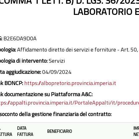
COMMA 1 LETT. B) D. LGS. 36/202
LABORATORIO E
G:
B2E6DA9D0A
pologia:
Affidamento diretto dei servizi e forniture - Art. 50,
pologia di intervento:
Servizi
ta aggiudicazione:
04/09/2024
nk BDNCP:
https://albopretorio.provincia.imperia.it
nk documentazione su Piattaforma A&C:
tps://appalti.provincia.imperia.it/PortaleAppalti/it/proced
soconto della gestione finanziaria del contratto:
.
DATA
IM
BENEFICIARIO
ATTURA
FATTURA
NE