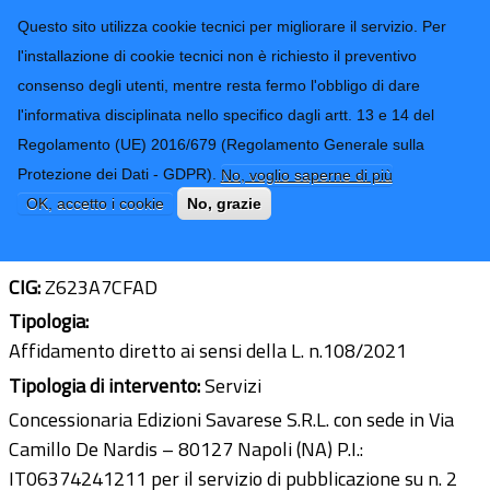
CONTATTI-URP
Provincia di
Questo sito utilizza cookie tecnici per migliorare il servizio. Per
Imperia
TRASPARENZA
l'installazione di cookie tecnici non è richiesto il preventivo
consenso degli utenti, mentre resta fermo l'obbligo di dare
Form di ricerca
l'informativa disciplinata nello specifico dagli artt. 13 e 14 del
Regolamento (UE) 2016/679 (Regolamento Generale sulla
Spese pubblicazione avviso di
Protezione dei Dati - GDPR).
No, voglio saperne di più
aggiudicazione su quotidiani
OK, accetto i cookie
No, grazie
Ultimo aggiornamento: 25/02/2025 - 12:05
CIG:
Z623A7CFAD
Tipologia:
Affidamento diretto ai sensi della L. n.108/2021
Tipologia di intervento:
Servizi
Concessionaria Edizioni Savarese S.R.L. con sede in Via
Camillo De Nardis – 80127 Napoli (NA) P.I.:
IT06374241211 per il servizio di pubblicazione su n. 2