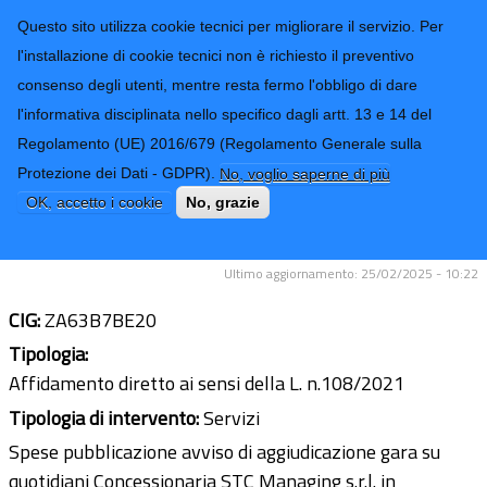
CONTATTI-URP
Provincia di
Questo sito utilizza cookie tecnici per migliorare il servizio. Per
Imperia
TRASPARENZA
l'installazione di cookie tecnici non è richiesto il preventivo
consenso degli utenti, mentre resta fermo l'obbligo di dare
Form di ricerca
l'informativa disciplinata nello specifico dagli artt. 13 e 14 del
Regolamento (UE) 2016/679 (Regolamento Generale sulla
Servizio di pubblicazione sui
Protezione dei Dati - GDPR).
No, voglio saperne di più
quotidiani a tiratura nazionale e su
OK, accetto i cookie
No, grazie
quotidiani a tiratura locale
Ultimo aggiornamento: 25/02/2025 - 10:22
CIG:
ZA63B7BE20
Tipologia:
Affidamento diretto ai sensi della L. n.108/2021
Tipologia di intervento:
Servizi
Spese pubblicazione avviso di aggiudicazione gara su
quotidiani Concessionaria STC Managing s.r.l. in