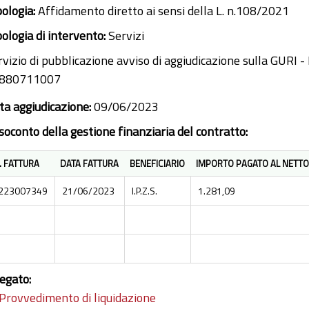
pologia:
Affidamento diretto ai sensi della L. n.108/2021
pologia di intervento:
Servizi
vizio di pubblicazione avviso di aggiudicazione sulla GURI - 
0880711007
ta aggiudicazione:
09/06/2023
soconto della gestione finanziaria del contratto:
. FATTURA
DATA FATTURA
BENEFICIARIO
IMPORTO PAGATO AL NETTO
223007349
21/06/2023
I.P.Z.S.
1.281,09
legato:
Provvedimento di liquidazione