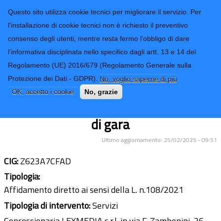
CONTATTI-URP
Provincia di
Questo sito utilizza cookie tecnici per migliorare il servizio. Per
Imperia
TRASPARENZA
l'installazione di cookie tecnici non è richiesto il preventivo
consenso degli utenti, mentre resta fermo l'obbligo di dare
Form di ricerca
l'informativa disciplinata nello specifico dagli artt. 13 e 14 del
Regolamento (UE) 2016/679 (Regolamento Generale sulla
Servizio di pubblicazione su n. 2
Protezione dei Dati - GDPR).
No, voglio saperne di più
quotidiani a tiratura nazionale e n. 2
OK, accetto i cookie
No, grazie
quotidiani a tiratura locale del bando
di gara
Ultimo aggiornamento: 25/02/2025 - 09:51
CIG:
Z623A7CFAD
Tipologia:
Affidamento diretto ai sensi della L. n.108/2021
Tipologia di intervento:
Servizi
Concessionaria LEXMEDIA s.r.l. in via F. Zambonini, 26 –