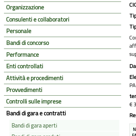
CI
Organizzazione
Ti
Consulenti e collaboratori
Ti
Personale
Co
Bandi di concorso
af
su
Performance
Enti controllati
Da
El
Attività e procedimenti
PA
Provvedimenti
te
Controlli sulle imprese
€ 
Bandi di gara e contratti
Re
Bandi di gara aperti
N
F