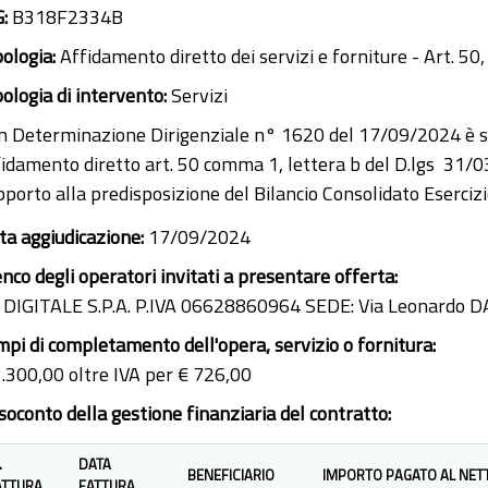
G:
B318F2334B
pologia:
Affidamento diretto dei servizi e forniture - Art. 50,
pologia di intervento:
Servizi
n Determinazione Dirigenziale n° 1620 del 17/09/2024 è stat
fidamento diretto art. 50 comma 1, lettera b del D.lgs 31/03
pporto alla predisposizione del Bilancio Consolidato Eserciz
ta aggiudicazione:
17/09/2024
enco degli operatori invitati a presentare offerta:
 DIGITALE S.P.A. P.IVA 06628860964 SEDE: Via Leonardo DA V
mpi di completamento dell'opera, servizio o fornitura:
3.300,00 oltre IVA per € 726,00
soconto della gestione finanziaria del contratto:
.
DATA
BENEFICIARIO
IMPORTO PAGATO AL NET
ATTURA
FATTURA