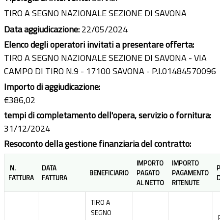
TIRO A SEGNO NAZIONALE SEZIONE DI SAVONA
Data aggiudicazione:
22/05/2024
Elenco degli operatori invitati a presentare offerta:
TIRO A SEGNO NAZIONALE SEZIONE DI SAVONA - VIA
CAMPO DI TIRO N.9 - 17100 SAVONA - P.I.01484570096
Importo di aggiudicazione:
€386,02
tempi di completamento dell'opera, servizio o fornitura:
31/12/2024
Resoconto della gestione finanziaria del contratto:
IMPORTO
IMPORTO
N.
DATA
BENEFICIARIO
PAGATO
PAGAMENTO
FATTURA
FATTURA
D
AL NETTO
RITENUTE
TIRO A
SEGNO