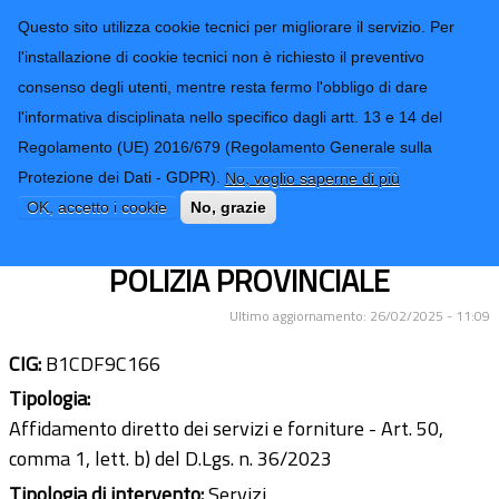
CONTATTI-URP
Provincia di
Questo sito utilizza cookie tecnici per migliorare il servizio. Per
Imperia
TRASPARENZA
l'installazione di cookie tecnici non è richiesto il preventivo
consenso degli utenti, mentre resta fermo l'obbligo di dare
Form di ricerca
l'informativa disciplinata nello specifico dagli artt. 13 e 14 del
Regolamento (UE) 2016/679 (Regolamento Generale sulla
CORSO PER RILASCIO CERTIFICATO D
Protezione dei Dati - GDPR).
No, voglio saperne di più
MANEGGIO ARMI E ISCRIZIONE
OK, accetto i cookie
No, grazie
PROVE DI TIRO N.2 AGENTI DI
POLIZIA PROVINCIALE
Ultimo aggiornamento: 26/02/2025 - 11:09
CIG:
B1CDF9C166
Tipologia:
Affidamento diretto dei servizi e forniture - Art. 50,
comma 1, lett. b) del D.Lgs. n. 36/2023
Tipologia di intervento:
Servizi