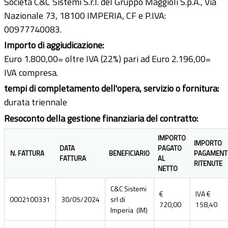
Società C&C Sistemi S.r.l. del Gruppo Maggioli S.p.A., Via
Nazionale 73, 18100 IMPERIA, CF e P.IVA:
00977740083.
Importo di aggiudicazione:
Euro 1.800,00= oltre IVA (22%) pari ad Euro 2.196,00=
IVA compresa.
tempi di completamento dell'opera, servizio o fornitura:
durata triennale
Resoconto della gestione finanziaria del contratto:
IMPORTO
IMPORTO
DATA
PAGATO
N. FATTURA
BENEFICIARIO
PAGAMENT
FATTURA
AL
RITENUTE
NETTO
C&C Sistemi
€
IVA €
0002100331
30/05/2024
srl di
720,00
158,40
Imperia (IM)