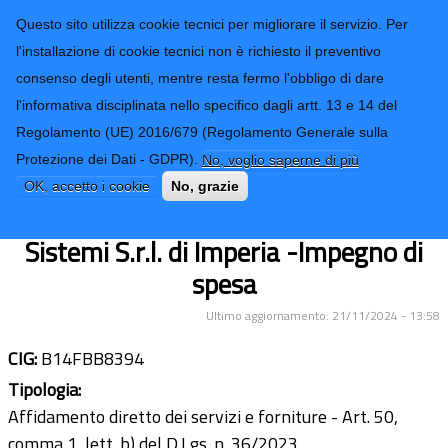
CONTATTI-URP
Provincia di
Questo sito utilizza cookie tecnici per migliorare il servizio. Per
Imperia
TRASPARENZA
l'installazione di cookie tecnici non è richiesto il preventivo
consenso degli utenti, mentre resta fermo l'obbligo di dare
Form di ricerca
l'informativa disciplinata nello specifico dagli artt. 13 e 14 del
Regolamento (UE) 2016/679 (Regolamento Generale sulla
Servizio di firma digitale remota per
Protezione dei Dati - GDPR).
No, voglio saperne di più
Dirigenti e Funzionari EQ della
OK, accetto i cookie
No, grazie
Provincia di Imperia - Società C&C
Sistemi S.r.l. di Imperia -Impegno di
spesa
Ultimo aggiornamento: 21/11/2024 - 13:58
CIG:
B14FBB8394
Tipologia:
Affidamento diretto dei servizi e forniture - Art. 50,
comma 1, lett. b) del D.Lgs. n. 36/2023