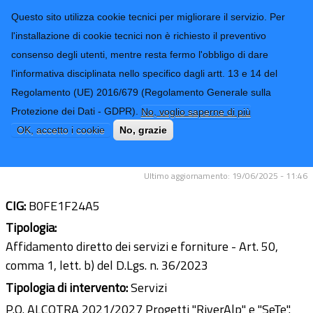
CONTATTI-URP
Provincia di
Questo sito utilizza cookie tecnici per migliorare il servizio. Per
Imperia
TRASPARENZA
l'installazione di cookie tecnici non è richiesto il preventivo
consenso degli utenti, mentre resta fermo l'obbligo di dare
Form di ricerca
l'informativa disciplinata nello specifico dagli artt. 13 e 14 del
Regolamento (UE) 2016/679 (Regolamento Generale sulla
P.O.ALCOTRA 2021/2024 progetti
Protezione dei Dati - GDPR).
No, voglio saperne di più
"RivierApl" e "SeTe" .Servizio di
OK, accetto i cookie
No, grazie
somministrazione lavoro di n. 2 unita
Ultimo aggiornamento: 19/06/2025 - 11:46
CIG:
B0FE1F24A5
Tipologia:
Affidamento diretto dei servizi e forniture - Art. 50,
comma 1, lett. b) del D.Lgs. n. 36/2023
Tipologia di intervento:
Servizi
P.O. ALCOTRA 2021/2027 Progetti "RiverAlp" e "SeTe".