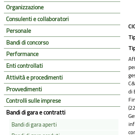
Organizzazione
Consulenti e collaboratori
CI
Personale
Ti
Bandi di concorso
Ti
Performance
Aff
Enti controllati
pe
ge
Attività e procedimenti
C&
Provvedimenti
di
Fi
Controlli sulle imprese
(2
Bandi di gara e contratti
Ge
in
Bandi di gara aperti
co