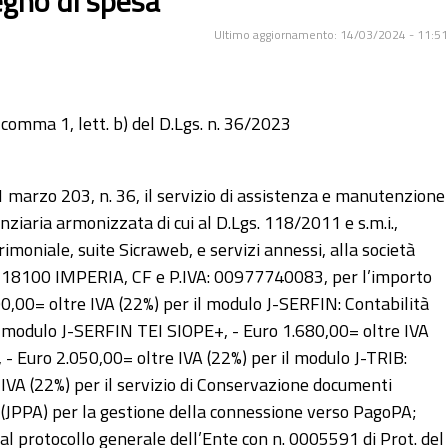
egno di spesa
Ultimo aggiornamento: 14/03/2024 - 11:51
 comma 1, lett. b) del D.Lgs. n. 36/2023
 31 marzo 203, n. 36, il servizio di assistenza e manutenzione
ziaria armonizzata di cui al D.Lgs. 118/2011 e s.m.i.,
moniale, suite Sicraweb, e servizi annessi, alla società
73, 18100 IMPERIA, CF e P.IVA: 00977740083, per l’importo
390,00= oltre IVA (22%) per il modulo J-SERFIN: Contabilità
l modulo J-SERFIN TEI SIOPE+, - Euro 1.680,00= oltre IVA
- Euro 2.050,00= oltre IVA (22%) per il modulo J-TRIB:
IVA (22%) per il servizio di Conservazione documenti
d (JPPA) per la gestione della connessione verso PagoPA;
al protocollo generale dell’Ente con n. 0005591 di Prot. del