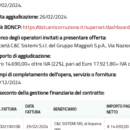
/02/2024.
ta aggiudicazione:
26/02/2024
nk BDNCP:
https://dati.anticorruzione.it/superset/dashboard
enco degli operatori invitati a presentare offerta:
cietà C&C Sistemi S.r.l. del Gruppo Maggioli S.p.A., Via Na
porto di aggiudicazione:
ro 14.690,00= oltre IVA (22%), pari ad Euro 17.921,80= IVA
mpi di completamento dell'opera, servizio o fornitura:
/12/2024
soconto della gestione finanziaria del contratto:
DATA
IMPORTO PAG
. FATTURA
BENEFICIARIO
FATTURA
NETTO
C&C SISTEMI SRL di Imperia
002100108
29/02/2024
€ 14.690,00
(IM)