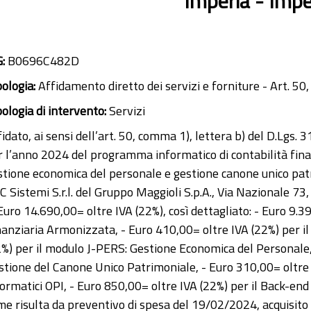
Imperia - Imp
G:
B0696C482D
pologia:
Affidamento diretto dei servizi e forniture - Art. 50,
pologia di intervento:
Servizi
idato, ai sensi dell’art. 50, comma 1), lettera b) del D.Lgs.
r l’anno 2024 del programma informatico di contabilità finan
stione economica del personale e gestione canone unico patri
C Sistemi S.r.l. del Gruppo Maggioli S.p.A., Via Nazionale 
 Euro 14.690,00= oltre IVA (22%), così dettagliato: - Euro 9.
nanziaria Armonizzata, - Euro 410,00= oltre IVA (22%) per i
2%) per il modulo J-PERS: Gestione Economica del Personale, 
stione del Canone Unico Patrimoniale, - Euro 310,00= oltre 
formatici OPI, - Euro 850,00= oltre IVA (22%) per il Back-en
me risulta da preventivo di spesa del 19/02/2024, acquisito 