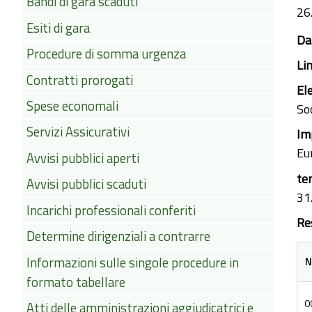
Bandi di gara scaduti
26
Esiti di gara
Da
Procedure di somma urgenza
Li
Contratti prorogati
El
Spese economali
So
Servizi Assicurativi
Im
Eu
Avvisi pubblici aperti
te
Avvisi pubblici scaduti
31
Incarichi professionali conferiti
Re
Determine dirigenziali a contrarre
Informazioni sulle singole procedure in
N
formato tabellare
0
Atti delle amministrazioni aggiudicatrici e