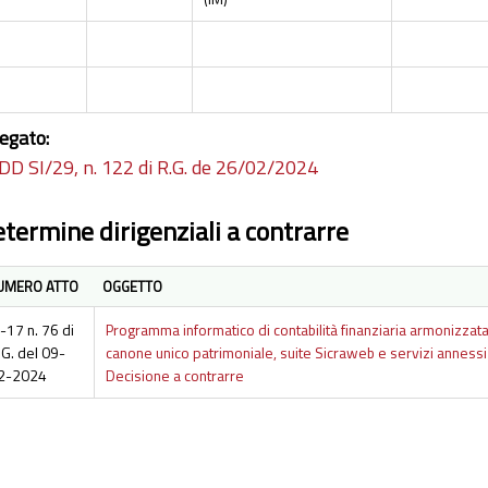
legato:
DD SI/29, n. 122 di R.G. de 26/02/2024
termine dirigenziali a contrarre
UMERO ATTO
OGGETTO
I-17 n. 76 di
Programma informatico di contabilità finanziaria armonizzat
.G. del 09-
canone unico patrimoniale, suite Sicraweb e servizi anness
2-2024
Decisione a contrarre