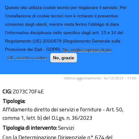
CONTATTI-URP
Provincia di
Questo sito utilizza cookie tecnici per migliorare il servizio. Per
Imperia
TRASPARENZA
l'installazione di cookie tecnici non è richiesto il preventivo
consenso degli utenti, mentre resta fermo l'obbligo di dare
Form di ricerca
l'informativa disciplinata nello specifico dagli artt. 13 e 14 del
Regolamento (UE) 2016/679 (Regolamento Generale sulla
Servizio di supporto alla
Protezione dei Dati - GDPR).
No, voglio saperne di più
predisposizione del bilancio
OK, accetto i cookie
No, grazie
consolidato esercizio 2022
Ultimo aggiornamento: 14/12/2023 - 11:00
CIG:
Z073C70F4E
Tipologia:
Affidamento diretto dei servizi e forniture - Art. 50,
comma 1, lett. b) del D.Lgs. n. 36/2023
Tipologia di intervento:
Servizi
Con la Determinazione Dirigenziale n° 674 del