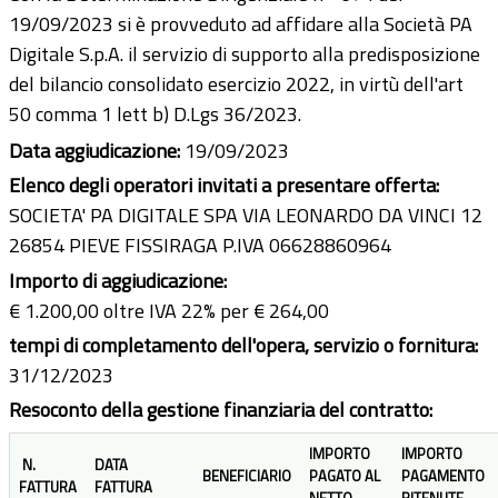
19/09/2023 si è provveduto ad affidare alla Società PA
Digitale S.p.A. il servizio di supporto alla predisposizione
del bilancio consolidato esercizio 2022, in virtù dell'art
50 comma 1 lett b) D.Lgs 36/2023.
Data aggiudicazione:
19/09/2023
Elenco degli operatori invitati a presentare offerta:
SOCIETA' PA DIGITALE SPA VIA LEONARDO DA VINCI 12
26854 PIEVE FISSIRAGA P.IVA 06628860964
Importo di aggiudicazione:
€ 1.200,00 oltre IVA 22% per € 264,00
tempi di completamento dell'opera, servizio o fornitura:
31/12/2023
Resoconto della gestione finanziaria del contratto:
IMPORTO
IMPORTO
N.
DATA
BENEFICIARIO
PAGATO AL
PAGAMENTO
FATTURA
FATTURA
NETTO
RITENUTE