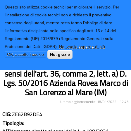
CONTATTI-URP
Provincia di
Questo sito utilizza cookie tecnici per migliorare il servizio. Per
Imperia
TRASPARENZA
l'installazione di cookie tecnici non è richiesto il preventivo
consenso degli utenti, mentre resta fermo l'obbligo di dare
Form di ricerca
l'informativa disciplinata nello specifico dagli artt. 13 e 14 del
Regolamento (UE) 2016/679 (Regolamento Generale sulla
servizio di m.o. aree verdi di
Protezione dei Dati - GDPR).
No, voglio saperne di più
pertinenza stabili extrascolastici -
OK, accetto i cookie
No, grazie
anno 2020 - affidamento diretto, ai
sensi dell'art. 36, comma 2, lett. a) D.
Lgs. 50/2016 Azienda Rovea Marco di
San Lorenzo al Mare (IM)
Ultimo aggiornamento: 18/01/2022 - 12:43
CIG:
ZE62B92DE4
Tipologia: