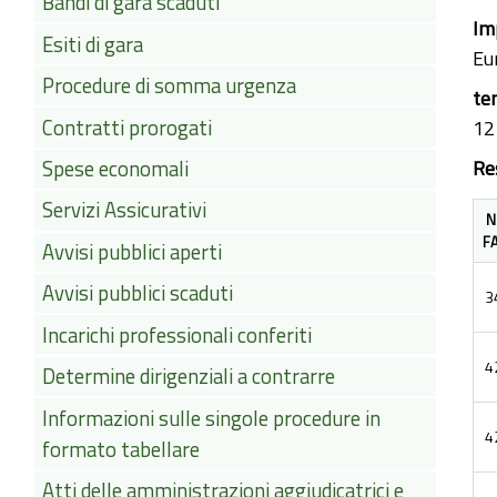
Bandi di gara scaduti
Im
Esiti di gara
Eu
Procedure di somma urgenza
te
Contratti prorogati
12
Spese economali
Re
Servizi Assicurativi
N
F
Avvisi pubblici aperti
Avvisi pubblici scaduti
3
Incarichi professionali conferiti
4
Determine dirigenziali a contrarre
Informazioni sulle singole procedure in
4
formato tabellare
Atti delle amministrazioni aggiudicatrici e