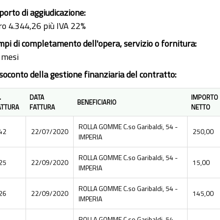
porto di aggiudicazione:
ro 4.344,26 più IVA 22%
mpi di completamento dell'opera, servizio o fornitura:
 mesi
soconto della gestione finanziaria del contratto:
.
DATA
IMPORTO 
BENEFICIARIO
ATTURA
FATTURA
NETTO
ROLLA GOMME C.so Garibaldi, 54 -
42
22/07/2020
250,00
IMPERIA
ROLLA GOMME C.so Garibaldi, 54 -
25
22/09/2020
15,00
IMPERIA
ROLLA GOMME C.so Garibaldi, 54 -
26
22/09/2020
145,00
IMPERIA
ROLLA GOMME C.so Garibaldi, 54 -