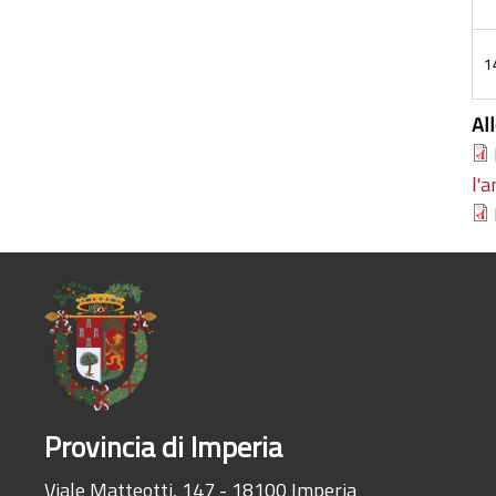
1
Al
l'
Provincia di Imperia
Viale Matteotti, 147 - 18100 Imperia