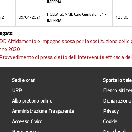
IMPERIA
ROLLA GOMME C.so Garibaldi, 54 -
42
09/04/2021
125,00
IMPERIA
legato:
DD Affidamento e impegno spesa per la sostituzione delle 
anno 2020
Provvedimento di presa d’atto dell’intervenuta efficacia del
Sedi e orari
Sportello tel
URP
Elenco siti te
Albo pretorio online
Dichiarazione 
Amministrazione Trasparente
Privacy
Accesso Civico
Cookie
Regolamenti
Note legali