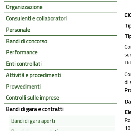
Organizzazione
CI
Consulenti e collaboratori
Ti
Personale
Ti
Bandi di concorso
Co
Performance
se
Di
Enti controllati
Co
Attività e procedimenti
di
Provvedimenti
Pr
Controlli sulle imprese
Da
Bandi di gara e contratti
El
Ro
Bandi di gara aperti
18