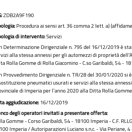
G:
ZDB2A9F190
pologia:
Procedura ai sensi art. 36 comma 2 lett. a) (affidam
pologia di intervento:
Servizi
n Determinazione Dirigenziale n. 795 del 16/12/2019 è stato 
rvizi alla stessa annessi per gli automezzi di proprietà dell
tta Rolla Gomme di Rolla Giacomino - C.so Garibaldi, 54 - 1
n Provvedimento Dirigenziale n. TR/28 del 30/01/2020 si è pr
 sostituzione pneumatici usurati e servizi alla stessa anness
ovinciale di Imperia per l’anno 2020 alla Ditta Rolla Gomme 
ta aggiudicazione:
16/12/2019
enco degli operatori invitati a presentare offerta:
lla Gomme - Corso Garibaldi, 54 - 18100 Imperia - C.F. R
100 Imperia / Autoriparazioni Luciano s.n.c. - Via Periane, 4