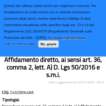
CONTATTI-URP
Provincia di
Questo sito utilizza cookie tecnici per migliorare il servizio. Per
Imperia
TRASPARENZA
l'installazione di cookie tecnici non è richiesto il preventivo
consenso degli utenti, mentre resta fermo l'obbligo di dare
Form di ricerca
l'informativa disciplinata nello specifico dagli artt. 13 e 14 del
Regolamento (UE) 2016/679 (Regolamento Generale sulla
Servizio di facchinaggio per la
Protezione dei Dati - GDPR).
No, voglio saperne di più
sistemazione delle pratiche
OK, accetto i cookie
No, grazie
dell’Archivio di Cemento Armato.
Affidamento diretto, ai sensi art. 36,
comma 2, lett. A) D. Lgs 50/2016 e
s.m.i.
Ultimo aggiornamento: 02/07/2020 - 08:37
CIG:
Z492B0648A
Tipologia: