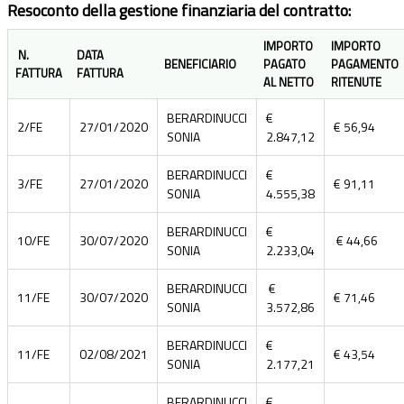
Resoconto della gestione finanziaria del contratto:
IMPORTO
IMPORTO
N.
DATA
BENEFICIARIO
PAGATO
PAGAMENTO
FATTURA
FATTURA
AL NETTO
RITENUTE
BERARDINUCCI
€
2/FE
27/01/2020
€ 56,94
SONIA
2.847,12
BERARDINUCCI
€
3/FE
27/01/2020
€ 91,11
SONIA
4.555,38
BERARDINUCCI
€
10/FE
30/07/2020
€ 44,66
SONIA
2.233,04
BERARDINUCCI
€
11/FE
30/07/2020
€ 71,46
SONIA
3.572,86
BERARDINUCCI
€
11/FE
02/08/2021
€ 43,54
SONIA
2.177,21
BERARDINUCCI
€