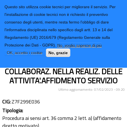
CONTATTI-URP
Provincia di
Questo sito utilizza cookie tecnici per migliorare il servizio. Per
Imperia
TRASPARENZA
l'installazione di cookie tecnici non è richiesto il preventivo
consenso degli utenti, mentre resta fermo l'obbligo di dare
Form di ricerca
l'informativa disciplinata nello specifico dagli artt. 13 e 14 del
Regolamento (UE) 2016/679 (Regolamento Generale sulla
PROGRAMMA ALCOTRA 2014/20
Protezione dei Dati - GDPR).
No, voglio saperne di più
PROGETTI PAYS RESILIANTS E
OK, accetto i cookie
No, grazie
ECOGETIQUES. SERV. DI
COLLABORAZ. NELLA REALIZ. DELLE
ATTIVITA'.AFFIDMENTO SERVIZIO
Ultimo aggiornamento: 07/02/2023 - 09:20
CIG:
Z7F299E036
Tipologia:
Procedura ai sensi art. 36 comma 2 lett. a) (affidamento
diretto motivato)