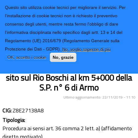
CONTATTI-URP
Provincia di
Questo sito utilizza cookie tecnici per migliorare il servizio. Per
Imperia
TRASPARENZA
l'installazione di cookie tecnici non è richiesto il preventivo
consenso degli utenti, mentre resta fermo l'obbligo di dare
Form di ricerca
l'informativa disciplinata nello specifico dagli artt. 13 e 14 del
Regolamento (UE) 2016/679 (Regolamento Generale sulla
Servizio di prove sui materiali a
Protezione dei Dati - GDPR).
No, voglio saperne di più
seguito dei lavori di Somma Urgenza
OK, accetto i cookie
No, grazie
per la messa in sicurezza del ponte
sito sul Rio Boschi al km 5+000 della
S.P. n° 6 di Armo
Ultimo aggiornamento: 22/11/2019 - 11:10
CIG:
Z8E27138A8
Tipologia:
Procedura ai sensi art. 36 comma 2 lett. a) (affidamento
diretto motivato)