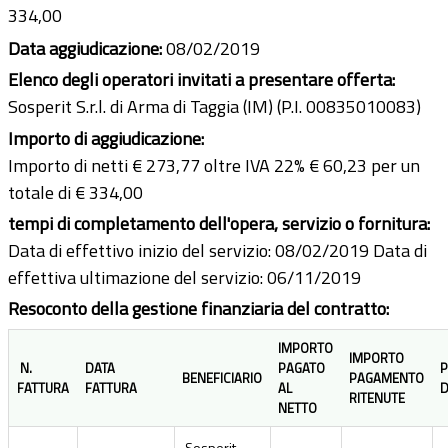
334,00
Data aggiudicazione:
08/02/2019
Elenco degli operatori invitati a presentare offerta:
Sosperit S.r.l. di Arma di Taggia (IM) (P.I. 00835010083)
Importo di aggiudicazione:
Importo di netti € 273,77 oltre IVA 22% € 60,23 per un
totale di € 334,00
tempi di completamento dell'opera, servizio o fornitura:
Data di effettivo inizio del servizio: 08/02/2019 Data di
effettiva ultimazione del servizio: 06/11/2019
Resoconto della gestione finanziaria del contratto:
IMPORTO
IMPORTO
N.
DATA
PAGATO
P
BENEFICIARIO
PAGAMENTO
FATTURA
FATTURA
AL
D
RITENUTE
NETTO
Sosperit