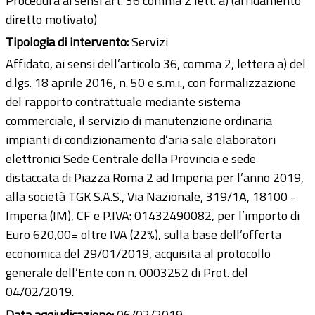
Procedura ai sensi art. 36 comma 2 lett. a) (affidamento
diretto motivato)
Tipologia di intervento:
Servizi
Affidato, ai sensi dell’articolo 36, comma 2, lettera a) del
d.lgs. 18 aprile 2016, n. 50 e s.m.i., con formalizzazione
del rapporto contrattuale mediante sistema
commerciale, il servizio di manutenzione ordinaria
impianti di condizionamento d’aria sale elaboratori
elettronici Sede Centrale della Provincia e sede
distaccata di Piazza Roma 2 ad Imperia per l’anno 2019,
alla società TGK S.A.S., Via Nazionale, 319/1A, 18100 -
Imperia (IM), CF e P.IVA: 01432490082, per l’importo di
Euro 620,00= oltre IVA (22%), sulla base dell’offerta
economica del 29/01/2019, acquisita al protocollo
generale dell’Ente con n. 0003252 di Prot. del
04/02/2019.
Data aggiudicazione:
06/02/2019