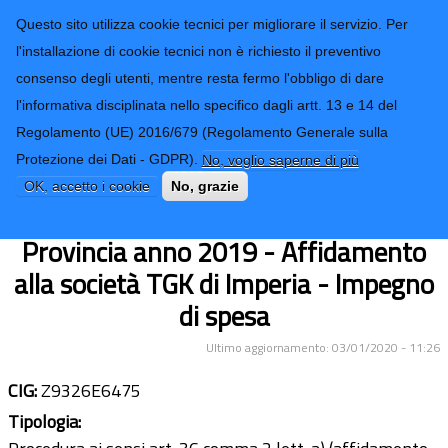
CONTATTI-URP
Provincia di
Questo sito utilizza cookie tecnici per migliorare il servizio. Per
Imperia
TRASPARENZA
l'installazione di cookie tecnici non è richiesto il preventivo
consenso degli utenti, mentre resta fermo l'obbligo di dare
Form di ricerca
l'informativa disciplinata nello specifico dagli artt. 13 e 14 del
Regolamento (UE) 2016/679 (Regolamento Generale sulla
Servizio di manutenzione ordinaria
Protezione dei Dati - GDPR).
No, voglio saperne di più
impianti di condizionamento d'aria
OK, accetto i cookie
No, grazie
sale elaboratori elettronici Sedi della
Provincia anno 2019 - Affidamento
alla società TGK di Imperia - Impegno
di spesa
Ultimo aggiornamento: 03/01/2020 - 11:26
CIG:
Z9326E6475
Tipologia: