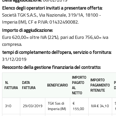
Elenco degli operatori invitati a presentare offerta:
Società TGK S.A.S., Via Nazionale, 319/1A, 18100 -
Imperia (IM), CF e P.IVA: 01432490082.
Importo di aggiudicazione:
Euro 620,00= oltre IVA (22%), pari ad Euro 756,40= iva
compresa.
tempi di completamento dell'opera, servizio o fornitura:
31/12/2019
Resoconto della gestione finanziaria del contratto:
IMPORTO
IMPORTO
N.
DATA
PAGATO
P
BENEFICIARIO
PAGAMENTO
FATTURA
FATTURA
AL
D
RITENUTE
NETTO
TGK Sas di
€
310
29/03/2019
IVA € 34,10
Imperia (IM)
155,00