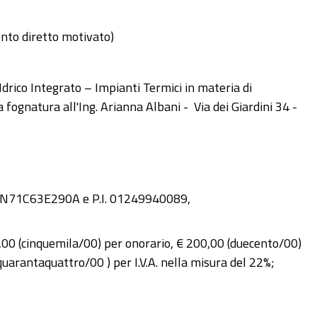
ento diretto motivato)
 Idrico Integrato – Impianti Termici in materia di
a fognatura all'Ing. Arianna Albani - Via dei Giardini 34 -
BNRNN71C63E290A e P.I. 01249940089,
,00 (cinquemila/00) per onorario, € 200,00 (duecento/00)
arantaquattro/00 ) per I.V.A. nella misura del 22%;