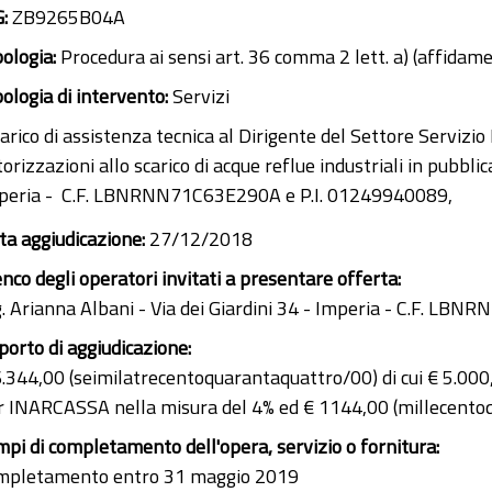
G:
ZB9265B04A
pologia:
Procedura ai sensi art. 36 comma 2 lett. a) (affidam
pologia di intervento:
Servizi
arico di assistenza tecnica al Dirigente del Settore Servizio
orizzazioni allo scarico di acque reflue industriali in pubblic
peria - C.F. LBNRNN71C63E290A e P.I. 01249940089,
ta aggiudicazione:
27/12/2018
enco degli operatori invitati a presentare offerta:
g. Arianna Albani - Via dei Giardini 34 - Imperia - C.F. L
porto di aggiudicazione:
6.344,00 (seimilatrecentoquarantaquattro/00) di cui € 5.000
r INARCASSA nella misura del 4% ed € 1144,00 (millecentoqu
mpi di completamento dell'opera, servizio o fornitura:
mpletamento entro 31 maggio 2019