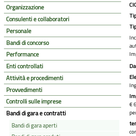
CI
Organizzazione
Ti
Consulenti e collaboratori
Ti
Personale
Inc
Bandi di concorso
aut
Im
Performance
Enti controllati
Da
El
Attività e procedimenti
In
Provvedimenti
Im
Controlli sulle imprese
€ 
pe
Bandi di gara e contratti
te
Bandi di gara aperti
co