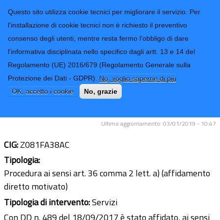
CONTATTI-URP
Provincia di
Questo sito utilizza cookie tecnici per migliorare il servizio. Per
Imperia
TRASPARENZA
l'installazione di cookie tecnici non è richiesto il preventivo
consenso degli utenti, mentre resta fermo l'obbligo di dare
Form di ricerca
l'informativa disciplinata nello specifico dagli artt. 13 e 14 del
Regolamento (UE) 2016/679 (Regolamento Generale sulla
Servizio controllo impianti termici
Protezione dei Dati - GDPR).
No, voglio saperne di più
Legge n. 9/1/1991, n.10 - Ditta
OK, accetto i cookie
No, grazie
Tecnocivis di Savona
Ultimo aggiornamento: 03/01/2019 - 10:47
CIG:
Z081FA38AC
Tipologia:
Procedura ai sensi art. 36 comma 2 lett. a) (affidamento
diretto motivato)
Tipologia di intervento:
Servizi
Con DD n. 489 del 18/09/2017 è stato affidato, ai sensi