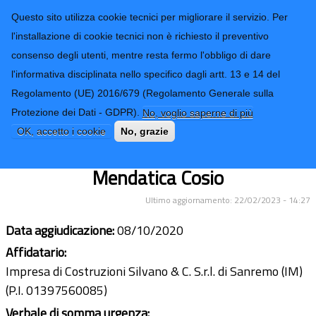
CONTATTI-URP
Provincia di
Questo sito utilizza cookie tecnici per migliorare il servizio. Per
Imperia
TRASPARENZA
l'installazione di cookie tecnici non è richiesto il preventivo
consenso degli utenti, mentre resta fermo l'obbligo di dare
Form di ricerca
l'informativa disciplinata nello specifico dagli artt. 13 e 14 del
Regolamento (UE) 2016/679 (Regolamento Generale sulla
Evento alluvionale del 2 e 3 ottobre
Protezione dei Dati - GDPR).
No, voglio saperne di più
2020. Ripristino della viabilità al Km
OK, accetto i cookie
No, grazie
4+200 della SP 3 di Acquetico
Mendatica Cosio
Ultimo aggiornamento: 22/02/2023 - 14:27
Data aggiudicazione:
08/10/2020
Affidatario:
Impresa di Costruzioni Silvano & C. S.r.l. di Sanremo (IM)
(P.I. 01397560085)
Verbale di somma urgenza: