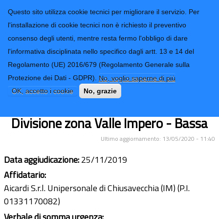
CONTATTI-URP
Provincia di
Questo sito utilizza cookie tecnici per migliorare il servizio. Per
Imperia
TRASPARENZA
l'installazione di cookie tecnici non è richiesto il preventivo
consenso degli utenti, mentre resta fermo l'obbligo di dare
Form di ricerca
l'informativa disciplinata nello specifico dagli artt. 13 e 14 del
Regolamento (UE) 2016/679 (Regolamento Generale sulla
Interventi di Somma Urgenza per il
Protezione dei Dati - GDPR).
No, voglio saperne di più
ripristino della viabilità e delle
OK, accetto i cookie
No, grazie
canalizzazioni lungo le SS.PP. della 1°
Divisione zona Valle Impero - Bassa
Ultimo aggiornamento: 13/05/2020 - 11:40
Data aggiudicazione:
25/11/2019
Affidatario:
Aicardi S.r.l. Unipersonale di Chiusavecchia (IM) (P.I.
01331170082)
Verbale di somma urgenza: