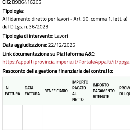
CIG:
B9B6416265
Tipologia:
Affidamento diretto per lavori - Art. 50, comma 1, lett. a)
del D.Lgs. n. 36/2023
Tipologia di intervento:
Lavori
Data aggiudicazione:
22/12/2025
Link documentazione su Piattaforma A&C:
https://appalti.provincia.imperia.it/PortaleAppalti/it/ppg
Resoconto della gestione finanziaria del contratto:
IMPORTO
IMPORTO
N.
DATA
PAGATO
PROV
BENEFICIARIO
PAGAMENTO
FATTURA
FATTURA
AL
DI LI
RITENUTE
NETTO