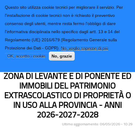
CONTATTI-URP
Provincia di
Questo sito utilizza cookie tecnici per migliorare il servizio. Per
Imperia
TRASPARENZA
l'installazione di cookie tecnici non è richiesto il preventivo
consenso degli utenti, mentre resta fermo l'obbligo di dare
Form di ricerca
l'informativa disciplinata nello specifico dagli artt. 13 e 14 del
Regolamento (UE) 2016/679 (Regolamento Generale sulla
LAVORI DI MANUTENZIONE
Protezione dei Dati - GDPR).
No, voglio saperne di più
ORDINARIA PER OPERE DA FABBRO
OK, accetto i cookie
No, grazie
PRESSO EDIFICI SCOLASTICI NELLA
ZONA DI LEVANTE E DI PONENTE ED
IMMOBILI DEL PATRIMONIO
EXTRASCOLASTICO DI PROPRIETÀ O
IN USO ALLA PROVINCIA - ANNI
2026-2027-2028
Ultimo aggiornamento: 06/05/2026 - 10:29