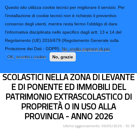
CONTATTI-URP
Provincia di
Questo sito utilizza cookie tecnici per migliorare il servizio. Per
Imperia
TRASPARENZA
l'installazione di cookie tecnici non è richiesto il preventivo
consenso degli utenti, mentre resta fermo l'obbligo di dare
Form di ricerca
l'informativa disciplinata nello specifico dagli artt. 13 e 14 del
Regolamento (UE) 2016/679 (Regolamento Generale sulla
LAVORI DI MANUTENZIONE
Protezione dei Dati - GDPR).
No, voglio saperne di più
ORDINARIA PER OPERE
OK, accetto i cookie
No, grazie
ANTINCENDIO PRESSO EDIFICI
SCOLASTICI NELLA ZONA DI LEVANTE
E DI PONENTE ED IMMOBILI DEL
PATRIMONIO EXTRASCOLASTICO DI
PROPRIETÀ O IN USO ALLA
PROVINCIA - ANNO 2026
Ultimo aggiornamento: 06/05/2026 - 10:18