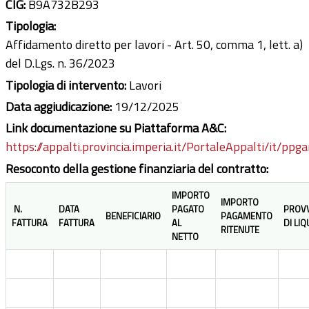
CIG:
B9A732B293
Tipologia:
Affidamento diretto per lavori - Art. 50, comma 1, lett. a)
del D.Lgs. n. 36/2023
Tipologia di intervento:
Lavori
Data aggiudicazione:
19/12/2025
Link documentazione su Piattaforma A&C:
https://appalti.provincia.imperia.it/PortaleAppalti/it/ppg
Resoconto della gestione finanziaria del contratto:
IMPORTO
IMPORTO
N.
DATA
PAGATO
PROV
BENEFICIARIO
PAGAMENTO
FATTURA
FATTURA
AL
DI LI
RITENUTE
NETTO