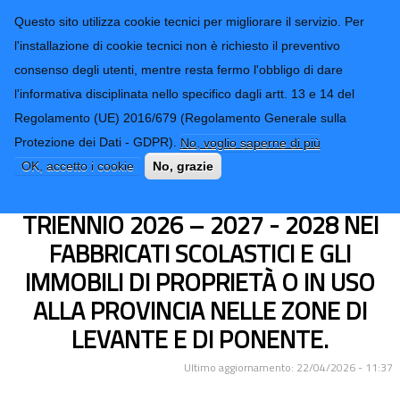
CONTATTI-URP
Provincia di
Questo sito utilizza cookie tecnici per migliorare il servizio. Per
Imperia
TRASPARENZA
l'installazione di cookie tecnici non è richiesto il preventivo
consenso degli utenti, mentre resta fermo l'obbligo di dare
Form di ricerca
l'informativa disciplinata nello specifico dagli artt. 13 e 14 del
Regolamento (UE) 2016/679 (Regolamento Generale sulla
LAVORI DI MANUTENZIONE
Protezione dei Dati - GDPR).
No, voglio saperne di più
ORDINARIA E FORNITURA DI
OK, accetto i cookie
No, grazie
AUTOMATISMI APERTURE PER IL
TRIENNIO 2026 – 2027 - 2028 NEI
FABBRICATI SCOLASTICI E GLI
IMMOBILI DI PROPRIETÀ O IN USO
ALLA PROVINCIA NELLE ZONE DI
LEVANTE E DI PONENTE.
Ultimo aggiornamento: 22/04/2026 - 11:37