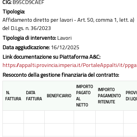
CIG:
B95CD9CAEF
Tipologia:
Affidamento diretto per lavori - Art. 50, comma 1, lett. a)
del D.Lgs. n. 36/2023
Tipologia di intervento:
Lavori
Data aggiudicazione:
16/12/2025
Link documentazione su Piattaforma A&C:
https://appalti.provincia.imperia.it/PortaleAppalti/it/ppg
Resoconto della gestione finanziaria del contratto:
IMPORTO
IMPORTO
N.
DATA
PAGATO
PROV
BENEFICIARIO
PAGAMENTO
FATTURA
FATTURA
AL
DI LI
RITENUTE
NETTO