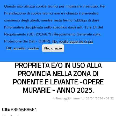
CONTATTI-URP
Provincia di
Questo sito utilizza cookie tecnici per migliorare il servizio. Per
Imperia
TRASPARENZA
l'installazione di cookie tecnici non è richiesto il preventivo
consenso degli utenti, mentre resta fermo l'obbligo di dare
Form di ricerca
l'informativa disciplinata nello specifico dagli artt. 13 e 14 del
Regolamento (UE) 2016/679 (Regolamento Generale sulla
INTEGRAZIONE ALLA
Protezione dei Dati - GDPR).
No, voglio saperne di più
MANUTENZIONE ORDINARIA PRESSO
OK, accetto i cookie
No, grazie
GLI EDIFICI SCOLASTICI DI
PROPRIETÀ E/O IN USO ALLA
PROVINCIA NELLA ZONA DI
PONENTE E LEVANTE -OPERE
MURARIE - ANNO 2025.
Ultimo aggiornamento: 22/04/2026 - 09:22
CIG:
B8FA6B86E1