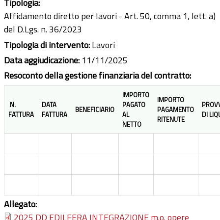
Tipologia:
Affidamento diretto per lavori - Art. 50, comma 1, lett. a)
del D.Lgs. n. 36/2023
Tipologia di intervento:
Lavori
Data aggiudicazione:
11/11/2025
Resoconto della gestione finanziaria del contratto:
IMPORTO
IMPORTO
N.
DATA
PAGATO
PROV
BENEFICIARIO
PAGAMENTO
FATTURA
FATTURA
AL
DI LI
RITENUTE
NETTO
Allegato:
2025 DD EDILFERA INTEGRAZIONE m.o. opere