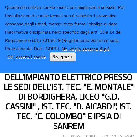
CONTATTI-URP
Provincia di
Questo sito utilizza cookie tecnici per migliorare il servizio. Per
Imperia
TRASPARENZA
l'installazione di cookie tecnici non è richiesto il preventivo
consenso degli utenti, mentre resta fermo l'obbligo di dare
Form di ricerca
l'informativa disciplinata nello specifico dagli artt. 13 e 14 del
Regolamento (UE) 2016/679 (Regolamento Generale sulla
LAVORI DI MANUTENZIONE PER LA
Protezione dei Dati - GDPR).
No, voglio saperne di più
SOSTITUZIONE DELLE LAMPADE
OK, accetto i cookie
No, grazie
NELLE PALESTRE E ADEGUAMENTO
DELL'IMPIANTO ELETTRICO PRESSO
LE SEDI DELL'IST. TEC. "E. MONTALE"
DI BORDIGHERA, LICEO "G.D.
CASSINI" , IST. TEC. "D. AICARDI", IST.
TEC. "C. COLOMBO" E IPSIA DI
SANREM
Ultimo aggiornamento: 27/01/2026 - 09:45