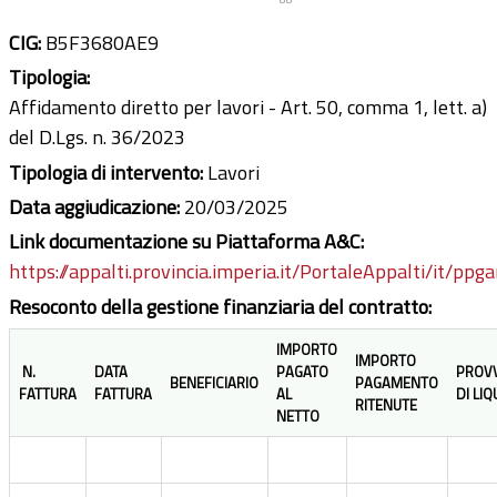
CIG:
B5F3680AE9
Tipologia:
Affidamento diretto per lavori - Art. 50, comma 1, lett. a)
del D.Lgs. n. 36/2023
Tipologia di intervento:
Lavori
Data aggiudicazione:
20/03/2025
Link documentazione su Piattaforma A&C:
https://appalti.provincia.imperia.it/PortaleAppalti/it/ppg
Resoconto della gestione finanziaria del contratto:
IMPORTO
IMPORTO
N.
DATA
PAGATO
PROV
BENEFICIARIO
PAGAMENTO
FATTURA
FATTURA
AL
DI LI
RITENUTE
NETTO