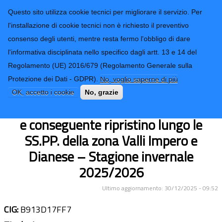
CONTATTI-URP
Provincia di
Questo sito utilizza cookie tecnici per migliorare il servizio. Per
Imperia
TRASPARENZA
l'installazione di cookie tecnici non è richiesto il preventivo
consenso degli utenti, mentre resta fermo l'obbligo di dare
Form di ricerca
l'informativa disciplinata nello specifico dagli artt. 13 e 14 del
Regolamento (UE) 2016/679 (Regolamento Generale sulla
Manutenzione ordinaria invernale
Protezione dei Dati - GDPR).
No, voglio saperne di più
consistente in lavori di sgombero
OK, accetto i cookie
No, grazie
neve, spargimento materiale antigelo
e conseguente ripristino lungo le
SS.PP. della zona Valli Impero e
Dianese – Stagione invernale
2025/2026
Ultimo aggiornamento: 30/12/2025 - 09:52
CIG:
B913D17FF7