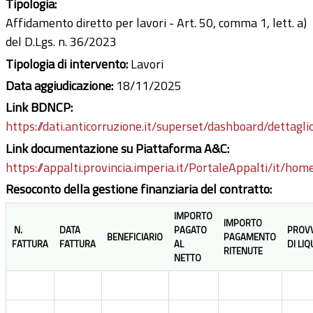
Tipologia:
Affidamento diretto per lavori - Art. 50, comma 1, lett. a)
del D.Lgs. n. 36/2023
Tipologia di intervento:
Lavori
Data aggiudicazione:
18/11/2025
Link BDNCP:
https://dati.anticorruzione.it/superset/dashboard/dettagli
Link documentazione su Piattaforma A&C:
https://appalti.provincia.imperia.it/PortaleAppalti/it/ho
Resoconto della gestione finanziaria del contratto:
IMPORTO
IMPORTO
N.
DATA
PAGATO
PROV
BENEFICIARIO
PAGAMENTO
FATTURA
FATTURA
AL
DI LI
RITENUTE
NETTO