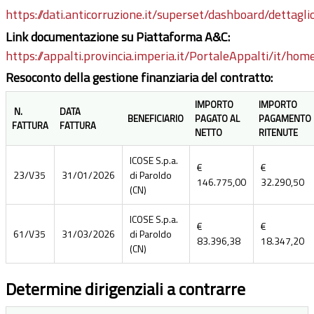
https://dati.anticorruzione.it/superset/dashboard/dettagli
Link documentazione su Piattaforma A&C:
https://appalti.provincia.imperia.it/PortaleAppalti/it/ho
Resoconto della gestione finanziaria del contratto:
IMPORTO
IMPORTO
N.
DATA
BENEFICIARIO
PAGATO AL
PAGAMENTO
FATTURA
FATTURA
NETTO
RITENUTE
ICOSE S.p.a.
€
€
23/V35
31/01/2026
di Paroldo
146.775,00
32.290,50
(CN)
ICOSE S.p.a.
€
€
61/V35
31/03/2026
di Paroldo
83.396,38
18.347,20
(CN)
Determine dirigenziali a contrarre