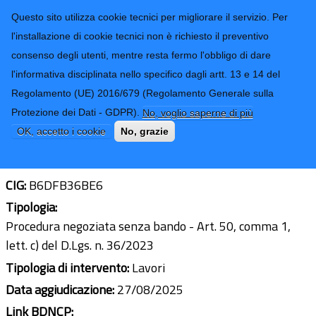
CONTATTI-URP
Provincia di
Questo sito utilizza cookie tecnici per migliorare il servizio. Per
Imperia
TRASPARENZA
l'installazione di cookie tecnici non è richiesto il preventivo
consenso degli utenti, mentre resta fermo l'obbligo di dare
Form di ricerca
l'informativa disciplinata nello specifico dagli artt. 13 e 14 del
Regolamento (UE) 2016/679 (Regolamento Generale sulla
Lavori di manutenzione opere d’arte
Protezione dei Dati - GDPR).
No, voglio saperne di più
stradali – Anno 2025
OK, accetto i cookie
No, grazie
Ultimo aggiornamento: 27/04/2026 - 13:46
CIG:
B6DFB36BE6
Tipologia:
Procedura negoziata senza bando - Art. 50, comma 1,
lett. c) del D.Lgs. n. 36/2023
Tipologia di intervento:
Lavori
Data aggiudicazione:
27/08/2025
Link BDNCP: