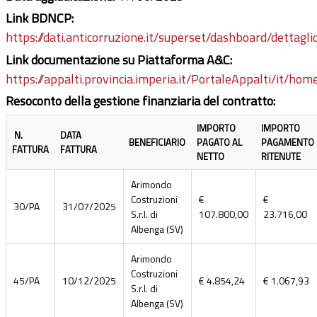
Link BDNCP:
https://dati.anticorruzione.it/superset/dashboard/dettagli
Link documentazione su Piattaforma A&C:
https://appalti.provincia.imperia.it/PortaleAppalti/it/ho
Resoconto della gestione finanziaria del contratto:
IMPORTO
IMPORTO
N.
DATA
BENEFICIARIO
PAGATO AL
PAGAMENTO
FATTURA
FATTURA
NETTO
RITENUTE
Arimondo
Costruzioni
€
€
30/PA
31/07/2025
S.r.l. di
107.800,00
23.716,00
Albenga (SV)
Arimondo
Costruzioni
45/PA
10/12/2025
€ 4.854,24
€ 1.067,93
S.r.l. di
Albenga (SV)