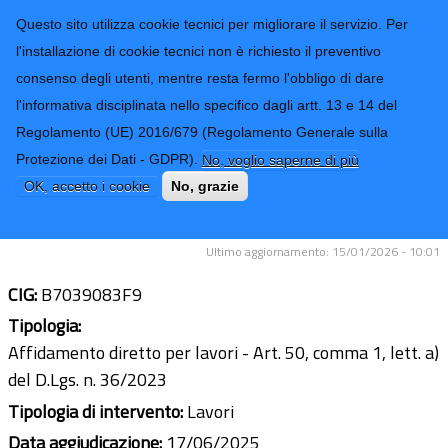
CONTATTI-URP
Provincia di
Questo sito utilizza cookie tecnici per migliorare il servizio. Per
Imperia
TRASPARENZA
l'installazione di cookie tecnici non è richiesto il preventivo
consenso degli utenti, mentre resta fermo l'obbligo di dare
Form di ricerca
l'informativa disciplinata nello specifico dagli artt. 13 e 14 del
Regolamento (UE) 2016/679 (Regolamento Generale sulla
Risagomatura piano viabile bitumato
Protezione dei Dati - GDPR).
No, voglio saperne di più
SS.PP. Valle Argentina. Piano asfalti
OK, accetto i cookie
No, grazie
anno 2025
Ultimo aggiornamento: 15/01/2026 - 10:01
CIG:
B7039083F9
Tipologia:
Affidamento diretto per lavori - Art. 50, comma 1, lett. a)
del D.Lgs. n. 36/2023
Tipologia di intervento:
Lavori
Data aggiudicazione:
17/06/2025