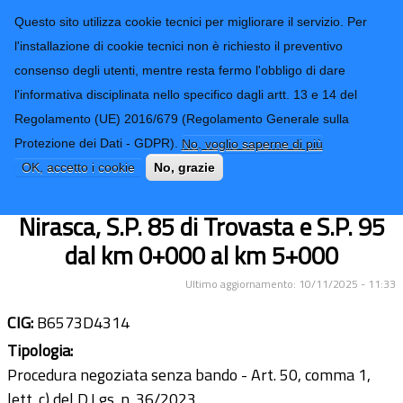
CONTATTI-URP
Provincia di
Questo sito utilizza cookie tecnici per migliorare il servizio. Per
Imperia
TRASPARENZA
l'installazione di cookie tecnici non è richiesto il preventivo
consenso degli utenti, mentre resta fermo l'obbligo di dare
Form di ricerca
l'informativa disciplinata nello specifico dagli artt. 13 e 14 del
Regolamento (UE) 2016/679 (Regolamento Generale sulla
Lavori di manutenzione e messa in
Protezione dei Dati - GDPR).
No, voglio saperne di più
sicurezza in tratti saltuari delle S.P. 7
OK, accetto i cookie
No, grazie
di Muzio, S.P. 8 di Lovegno, S.P. 84 di
Nirasca, S.P. 85 di Trovasta e S.P. 95
dal km 0+000 al km 5+000
Ultimo aggiornamento: 10/11/2025 - 11:33
CIG:
B6573D4314
Tipologia:
Procedura negoziata senza bando - Art. 50, comma 1,
lett. c) del D.Lgs. n. 36/2023