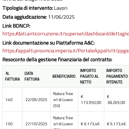
Tipologia di intervento:
Lavori
Data aggiudicazione:
11/06/2025
Link BDNCP:
https://dati.anticorruzione.it/superset/dashboard/dettagli
Link documentazione su Piattaforma A&C:
https://appalti.provincia.imperia.it/PortaleAppalti/it/pp
Resoconto della gestione finanziaria del contratto:
IMPORTO
IMPORTO
N.
DATA
BENEFICIARIO
PAGATO AL
PAGAMENTO
FATTURA
FATTURA
NETTO
RITENUTE
Natura Tree
€
€
140
22/09/2025
srl di Loano
173.950,00
38.269,00
(SV)
Natura Tree
150
27/10/2025
srl di Loano
€ 6.173,46
€ 6.173,46