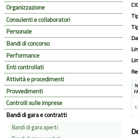
CI
Organizzazione
Ti
Consulenti e collaboratori
Ti
Personale
Da
Bandi di concorso
Li
Performance
Li
Enti controllati
Re
Attività e procedimenti
N
Provvedimenti
F
Controlli sulle imprese
1
Bandi di gara e contratti
Bandi di gara aperti
De