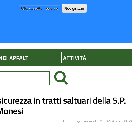
OK, accetto i cookie
No, grazie
P
AMMINISTRAZIONE TRASPARENTE
NDI APPALTI
ATTIVITÀ
urezza in tratti saltuari della S.P.
Monesi
Ultimo aggiornamento: 05/02/2026 - 08:50