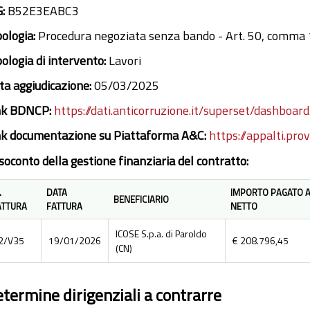
G:
B52E3EABC3
pologia:
Procedura negoziata senza bando - Art. 50, comma 1, 
pologia di intervento:
Lavori
ta aggiudicazione:
05/03/2025
nk BDNCP:
https://dati.anticorruzione.it/superset/dashboard
nk documentazione su Piattaforma A&C:
https://appalti.pro
soconto della gestione finanziaria del contratto:
.
DATA
IMPORTO PAGATO A
BENEFICIARIO
ATTURA
FATTURA
NETTO
ICOSE S.p.a. di Paroldo
2/V35
19/01/2026
€ 208.796,45
(CN)
termine dirigenziali a contrarre