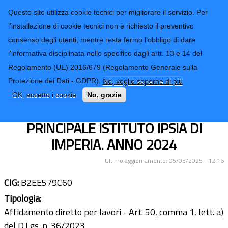
CONTATTI-URP
Provincia di
Questo sito utilizza cookie tecnici per migliorare il servizio. Per
Imperia
TRASPARENZA
l'installazione di cookie tecnici non è richiesto il preventivo
consenso degli utenti, mentre resta fermo l'obbligo di dare
Form di ricerca
l'informativa disciplinata nello specifico dagli artt. 13 e 14 del
Regolamento (UE) 2016/679 (Regolamento Generale sulla
ULTERIORI LAVORI DI
Protezione dei Dati - GDPR).
No, voglio saperne di più
RISTRUTTURAZIONE DEL
OK, accetto i cookie
No, grazie
CORNICIONE DELL’INGRESSO
PRINCIPALE ISTITUTO IPSIA DI
IMPERIA. ANNO 2024
Ultimo aggiornamento: 05/03/2025 - 12:16
CIG:
B2EE579C60
Tipologia:
Affidamento diretto per lavori - Art. 50, comma 1, lett. a)
del D.Lgs. n. 36/2023