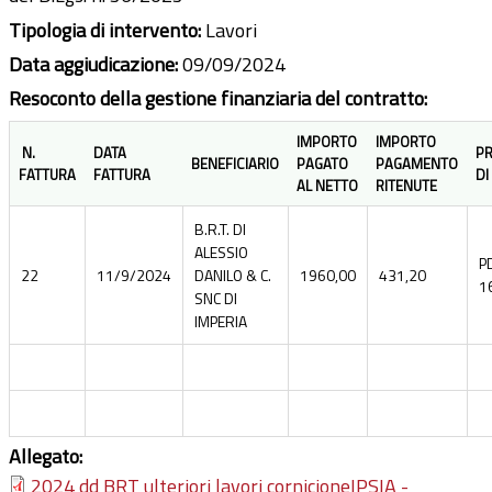
Tipologia di intervento:
Lavori
Data aggiudicazione:
09/09/2024
Resoconto della gestione finanziaria del contratto:
IMPORTO
IMPORTO
N.
DATA
P
BENEFICIARIO
PAGATO
PAGAMENTO
FATTURA
FATTURA
DI
AL NETTO
RITENUTE
B.R.T. DI
ALESSIO
P
22
11/9/2024
DANILO & C.
1960,00
431,20
1
SNC DI
IMPERIA
Allegato:
2024 dd BRT ulteriori lavori cornicioneIPSIA -