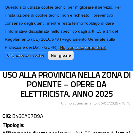
CONTATTI-URP
Provincia di
Questo sito utilizza cookie tecnici per migliorare il servizio. Per
Imperia
TRASPARENZA
l'installazione di cookie tecnici non è richiesto il preventivo
consenso degli utenti, mentre resta fermo l'obbligo di dare
Form di ricerca
l'informativa disciplinata nello specifico dagli artt. 13 e 14 del
Regolamento (UE) 2016/679 (Regolamento Generale sulla
LAVORI DI MANUTENZIONE
Protezione dei Dati - GDPR).
No, voglio saperne di più
ORDINARIA PRESSO GLI EDIFICI
OK, accetto i cookie
No, grazie
SCOLASTICI DI PROPRIETÀ E/O IN
USO ALLA PROVINCIA NELLA ZONA DI
PONENTE – OPERE DA
ELETTRICISTA. ANNO 2025
Ultimo aggiornamento: 06/03/2025 - 10:18
CIG:
B46CA97D9A
Tipologia: