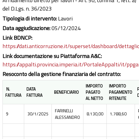
Affidamento diretto per lavori - Art. 50, comma 1, lett. a)
del D.Lgs. n. 36/2023
Tipologia di intervento:
Lavori
Data aggiudicazione:
05/12/2024
Link BDNCP:
https://dati.anticorruzione.it/superset/dashboard/dettagli
Link documentazione su Piattaforma A&C:
https://appalti.provincia.imperia.it/PortaleAppalti/it/ppg
Resoconto della gestione finanziaria del contratto:
IMPORTO
IMPORTO
N.
DATA
BENEFICIARIO
PAGATO
PAGAMENTO
FATTURA
FATTURA
AL NETTO
RITENUTE
FARINELLI
9
30/1/2025
8.130,00
1.788,60
ALESSANDRO