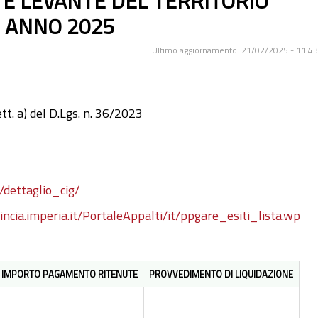
 E LEVANTE DEL TERRITORIO
. ANNO 2025
Ultimo aggiornamento: 21/02/2025 - 11:43
tt. a) del D.Lgs. n. 36/2023
/dettaglio_cig/
vincia.imperia.it/PortaleAppalti/it/ppgare_esiti_lista.wp
IMPORTO PAGAMENTO RITENUTE
PROVVEDIMENTO DI LIQUIDAZIONE