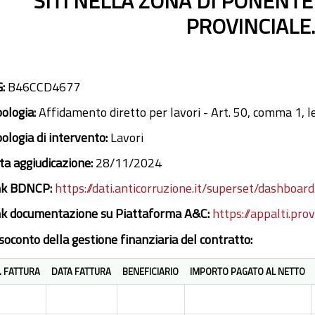
SITI NELLA ZONA DI PONENTE
PROVINCIALE
G:
B46CCD4677
pologia:
Affidamento diretto per lavori - Art. 50, comma 1, le
pologia di intervento:
Lavori
ta aggiudicazione:
28/11/2024
nk BDNCP:
https://dati.anticorruzione.it/superset/dashboard
nk documentazione su Piattaforma A&C:
https://appalti.pro
soconto della gestione finanziaria del contratto:
. FATTURA
DATA FATTURA
BENEFICIARIO
IMPORTO PAGATO AL NETTO